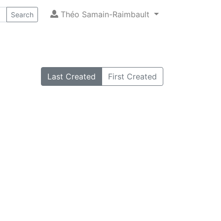
Théo Samain-Raimbault
Search
Last Created
First Created